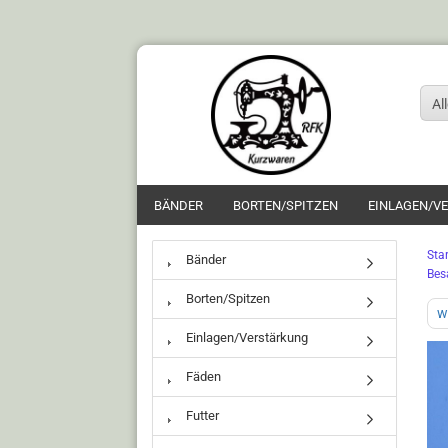
Al
BÄNDER
BORTEN/SPITZEN
EINLAGEN/V
Star
Bänder
Bes
Borten/Spitzen
w
Einlagen/Verstärkung
Fäden
Futter