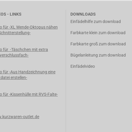
EOS - LINKS
DOWNLOADS
Einfädelhilfe zum download
o für -XL Wende-Oktopus nähen
Schnitterstellung-
Farbkarte klein zum download
Farbkarte groß zum download
o für -Täschchen mit extra
verschlussfach-
Bügelanleitung zum download
Einfädelvideo
o für -Aus Handzeichnung eine
tdatei erstellen-
o für -Kissenhülle mit RVS-Falte-
kurzwaren-outlet.de