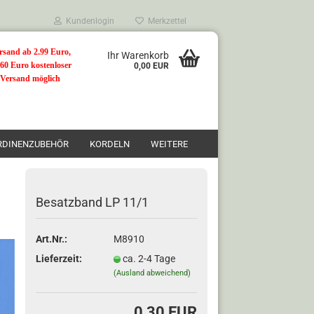
Kundenlogin
Merkzettel
rsand ab 2.99 Euro,
Ihr Warenkorb
 60 Euro kostenloser
0,00 EUR
Versand möglich
RDINENZUBEHÖR
KORDELN
WEITERE
Besatzband LP 11/1
n?
Art.Nr.:
M8910
Lieferzeit:
ca. 2-4 Tage
(Ausland abweichend)
0,30 EUR