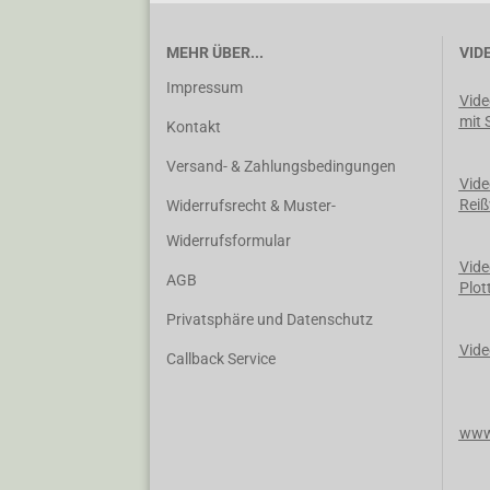
MEHR ÜBER...
VID
Impressum
Vide
mit 
Kontakt
Versand- & Zahlungsbedingungen
Vide
Reiß
Widerrufsrecht & Muster-
Widerrufsformular
Vide
AGB
Plot
Privatsphäre und Datenschutz
Vide
Callback Service
www.