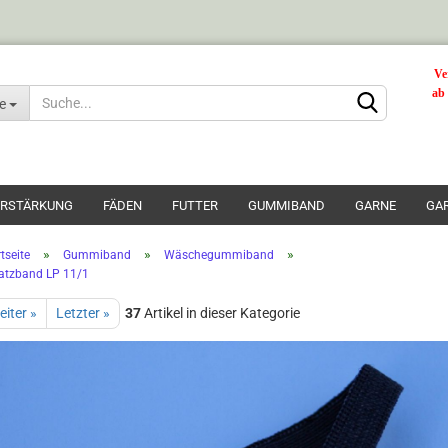
Ve
ab
le
ERSTÄRKUNG
FÄDEN
FUTTER
GUMMIBAND
GARNE
GA
»
»
»
tseite
Gummiband
Wäschegummiband
atzband LP 11/1
Konto erstellen
eiter »
Letzter »
37
Artikel in dieser Kategorie
Passwort vergesse