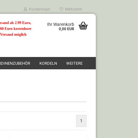
Kundenlogin
Merkzettel
rsand ab 2.99 Euro,
Ihr Warenkorb
 60 Euro kostenloser
0,00 EUR
Versand möglich
RDINENZUBEHÖR
KORDELN
WEITERE
n?
1