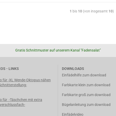
1
bis
10
(von insgesamt
10
)
Gratis Schnittmuster auf unserem Kanal "Fadensalat"
EOS - LINKS
DOWNLOADS
Einfädelhilfe zum download
o für -XL Wende-Oktopus nähen
Schnitterstellung-
Farbkarte klein zum download
Farbkarte groß zum download
o für -Täschchen mit extra
verschlussfach-
Bügelanleitung zum download
Einfädelvideo