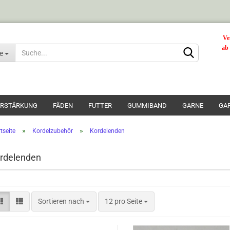
Ve
ab
le
ERSTÄRKUNG
FÄDEN
FUTTER
GUMMIBAND
GARNE
GA
»
»
tseite
Kordelzubehör
Kordelenden
rdelenden
Konto erstellen
Passwort vergesse
Sortieren nach
12 pro Seite