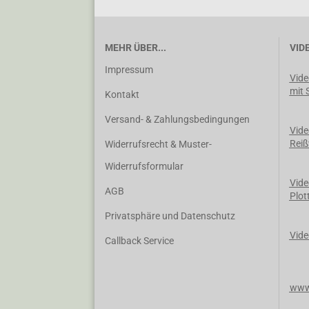
MEHR ÜBER...
VID
Impressum
Vide
mit 
Kontakt
Versand- & Zahlungsbedingungen
Vide
Reiß
Widerrufsrecht & Muster-
Widerrufsformular
Vide
AGB
Plot
Privatsphäre und Datenschutz
Vide
Callback Service
www.