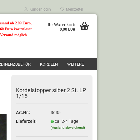
Kundenlogin
Merkzettel
rsand ab 2.99 Euro,
Ihr Warenkorb
 60 Euro kostenloser
0,00 EUR
Versand möglich
RDINENZUBEHÖR
KORDELN
WEITERE
Kordelstopper silber 2 St. LP
1/15
n?
Art.Nr.:
3635
Lieferzeit:
ca. 2-4 Tage
(Ausland abweichend)