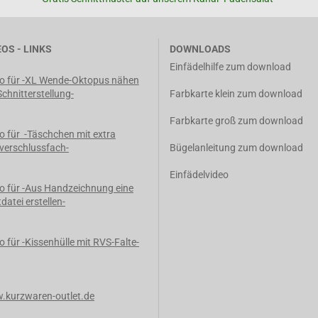
EOS - LINKS
DOWNLOADS
Einfädelhilfe zum download
o für -XL Wende-Oktopus nähen
Schnitterstellung-
Farbkarte klein zum download
Farbkarte groß zum download
o für -Täschchen mit extra
verschlussfach-
Bügelanleitung zum download
Einfädelvideo
o für -Aus Handzeichnung eine
tdatei erstellen-
o für -Kissenhülle mit RVS-Falte-
kurzwaren-outlet.de