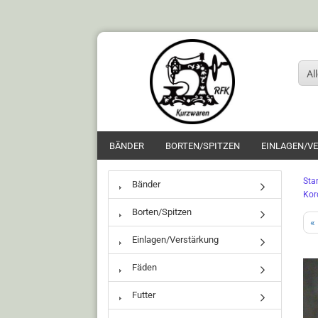
Al
BÄNDER
BORTEN/SPITZEN
EINLAGEN/V
Star
Bänder
Kor
Borten/Spitzen
«
Einlagen/Verstärkung
Fäden
Futter