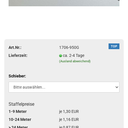
TOP
Art.Nr.:
1706-950G
Lieferzeit:
ca. 2-4 Tage
(Ausland abweichend)
Schieber:
Staffelpreise
1-9 Meter
je 1,30 EUR
10-24 Meter
je 1,16 EUR
> 24 Meter
je 0,87 EUR