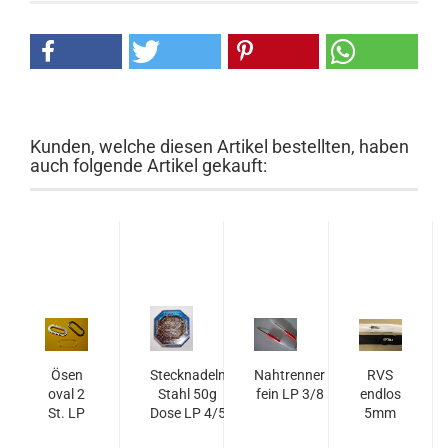
Kunden, welche diesen Artikel bestellten, haben
auch folgende Artikel gekauft:
Ösen
Stecknadeln
Nahtrenner
RVS
oval 2
Stahl 50g
fein LP 3/8
endlos
St. LP
Dose LP 4/5
5mm
2/13