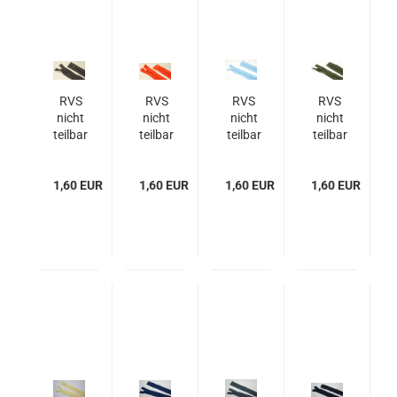
RVS
RVS
RVS
RVS
nicht
nicht
nicht
nicht
teilbar
teilbar
teilbar
teilbar
-
Spirale
Spirale
Kopie
LP
LP
1,60 EUR
1,60 EUR
1,60 EUR
24/2
1,60 EUR
20/3