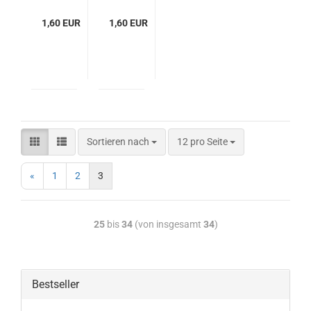
LP
20/22
1,60 EUR
20/30
1,60 EUR
Sortieren nach
12 pro Seite
«
1
2
3
25
bis
34
(von insgesamt
34
)
Bestseller